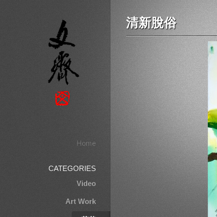
清新脫俗
Home
CATEGORIES
Video
Art Work